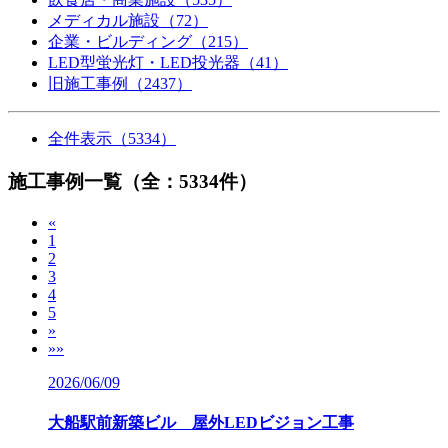
メディカル施設（72）
企業・ビルディング（215）
LED型蛍光灯・LED投光器（41）
旧施工事例（2437）
全件表示（5334）
施工事例一覧
（全：5334件）
«
1
2
3
4
5
»
»»
2026/06/09
大船駅前新築ビル 屋外LEDビジョン工事